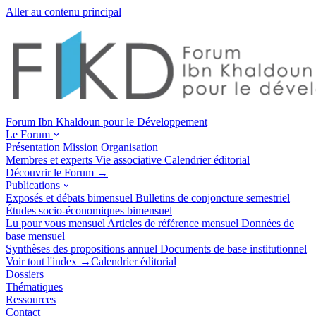
Aller au contenu principal
Forum Ibn Khaldoun pour le Développement
Le Forum
Présentation
Mission
Organisation
Membres et experts
Vie associative
Calendrier éditorial
Découvrir le Forum →
Publications
Exposés et débats
bimensuel
Bulletins de conjoncture
semestriel
Études socio-économiques
bimensuel
Lu pour vous
mensuel
Articles de référence
mensuel
Données de
base
mensuel
Synthèses des propositions
annuel
Documents de base
institutionnel
Voir tout l'index →
Calendrier éditorial
Dossiers
Thématiques
Ressources
Contact