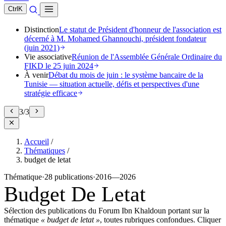
Ctrl
K
Distinction
Le statut de Président d'honneur de l'association est
décerné à M. Mohamed Ghannouchi, président fondateur
(juin 2021)
Vie associative
Réunion de l'Assemblée Générale Ordinaire du
FIKD le 25 juin 2024
À venir
Débat du mois de juin : le système bancaire de la
Tunisie — situation actuelle, défis et perspectives d'une
stratégie efficace
3
/
3
Accueil
/
Thématiques
/
budget de letat
Thématique
·
28 publications
·
2016—2026
Budget De Letat
Sélection des publications du Forum Ibn Khaldoun portant sur la
thématique
« budget de letat »
, toutes rubriques confondues. Cliquer