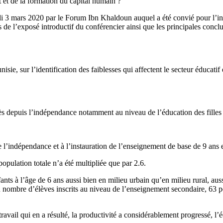
 et de la formation du capital humain ?
ardi 3 mars 2020 par le Forum Ibn Khaldoun auquel a été convié pour l’i
s de l’exposé introductif du conférencier ainsi que les principales conc
sie, sur l’identification des faiblesses qui affectent le secteur éducatif
ogrès depuis l’indépendance notamment au niveau de l’éducation des fille
e l’indépendance et à l’instauration de l’enseignement de base de 9 ans
population totale n’a été multipliée que par 2.6.
fants à l’âge de 6 ans aussi bien en milieu urbain qu’en milieu rural, auss
 nombre d’élèves inscrits au niveau de l’enseignement secondaire, 63 po
ravail qui en a résulté, la productivité a considérablement progressé, l’é