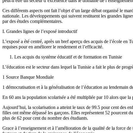
peut-il être un secteur d’excellence dans le domaine de l’enseignement
Ces différents aspects ont fait l’objet d’un large débat organisé le m
nationale. Les développements qui suivent restituent les grandes ligne
par des études complémentaires.
I. Grandes lignes de l’exposé introductif
L’exposé a été centré, après un bref aperçu des acquis de l’école en Tuni
requises pour en améliorer le rendement et l’efficacité.
Les acquis du système éducatif et de formation en Tunisie
L’éducation est le secteur dans lequel la Tunisie a fait le plus de pr
1 Source Banque Mondiale
1 démocratisation et à la généralisation de l’éducation au lendemain d
En 60 ans la population scolarisée a été multipliée par 10 alors que la 
Aujourd’hui, la scolarisation a atteint le taux de 99.5 pour cent des en
filles ont même dépassé les garçons. Elles représentent 52 pourcent du
plus de 62 pour cent du nombre des étudiants.
Grace à l’enseignement et à l’amélioration de la qualité de la force de t