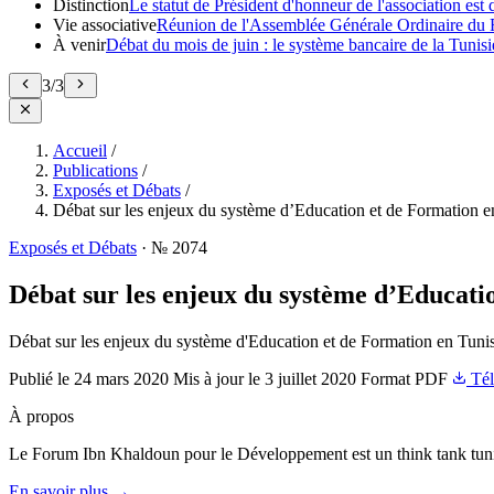
Distinction
Le statut de Président d'honneur de l'association e
Vie associative
Réunion de l'Assemblée Générale Ordinaire du 
À venir
Débat du mois de juin : le système bancaire de la Tunisie
3
/
3
Accueil
/
Publications
/
Exposés et Débats
/
Débat sur les enjeux du système d’Education et de Formation e
Exposés et Débats
·
№ 2074
Débat sur les enjeux du système d’Educati
Débat sur les enjeux du système d'Education et de Formation en Tuni
Publié le
24 mars 2020
Mis à jour le
3 juillet 2020
Format
PDF
Tél
À propos
Le Forum Ibn Khaldoun pour le Développement est un think tank tunis
En savoir plus →