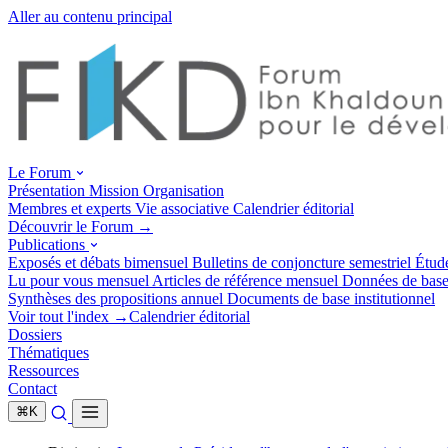
Aller au contenu principal
Le Forum
Présentation
Mission
Organisation
Membres et experts
Vie associative
Calendrier éditorial
Découvrir le Forum →
Publications
Exposés et débats
bimensuel
Bulletins de conjoncture
semestriel
Étud
Lu pour vous
mensuel
Articles de référence
mensuel
Données de bas
Synthèses des propositions
annuel
Documents de base
institutionnel
Voir tout l'index →
Calendrier éditorial
Dossiers
Thématiques
Ressources
Contact
⌘
K