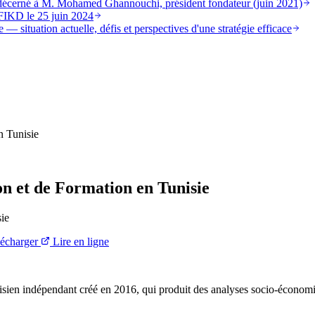
st décerné à M. Mohamed Ghannouchi, président fondateur (juin 2021)
FIKD le 25 juin 2024
 — situation actuelle, défis et perspectives d'une stratégie efficace
n Tunisie
on et de Formation en Tunisie
sie
écharger
Lire en ligne
ien indépendant créé en 2016, qui produit des analyses socio-économi