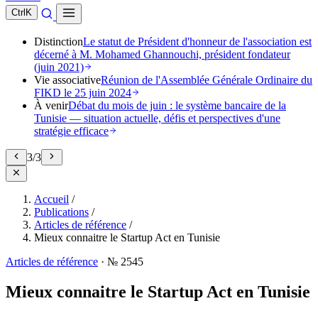
Ctrl
K
Distinction
Le statut de Président d'honneur de l'association est
décerné à M. Mohamed Ghannouchi, président fondateur
(juin 2021)
Vie associative
Réunion de l'Assemblée Générale Ordinaire du
FIKD le 25 juin 2024
À venir
Débat du mois de juin : le système bancaire de la
Tunisie — situation actuelle, défis et perspectives d'une
stratégie efficace
3
/
3
Accueil
/
Publications
/
Articles de référence
/
Mieux connaitre le Startup Act en Tunisie
Articles de référence
·
№ 2545
Mieux connaitre le Startup Act en Tunisie