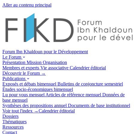
Aller au contenu principal
Forum Ibn Khaldoun pour le Développement
Le Forum
Présentation
Mission
Organisation
Membres et experts
Vie associative
Calendrier éditorial
Découvrir le Forum →
Publications
Exposés et débats
bimensuel
Bulletins de conjoncture
semestriel
Études socio-économiques
bimensuel
Lu pour vous
mensuel
Articles de référence
mensuel
Données de
base
mensuel
Synthèses des propositions
annuel
Documents de base
institutionnel
Voir tout l'index →
Calendrier éditorial
Dossiers
Thématiques
Ressources
Contact