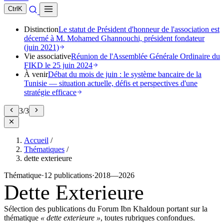
Ctrl
K
Distinction
Le statut de Président d'honneur de l'association est
décerné à M. Mohamed Ghannouchi, président fondateur
(juin 2021)
Vie associative
Réunion de l'Assemblée Générale Ordinaire du
FIKD le 25 juin 2024
À venir
Débat du mois de juin : le système bancaire de la
Tunisie — situation actuelle, défis et perspectives d'une
stratégie efficace
3
/
3
Accueil
/
Thématiques
/
dette exterieure
Thématique
·
12 publications
·
2018—2026
Dette Exterieure
Sélection des publications du Forum Ibn Khaldoun portant sur la
thématique
« dette exterieure »
, toutes rubriques confondues.