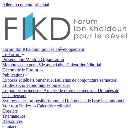
Aller au contenu principal
Forum Ibn Khaldoun pour le Développement
Le Forum
Présentation
Mission
Organisation
Membres et experts
Vie associative
Calendrier éditorial
Découvrir le Forum →
Publications
Exposés et débats
bimensuel
Bulletins de conjoncture
semestriel
Études socio-économiques
bimensuel
Lu pour vous
mensuel
Articles de référence
mensuel
Données de
base
mensuel
Synthèses des propositions
annuel
Documents de base
institutionnel
Voir tout l'index →
Calendrier éditorial
Dossiers
Thématiques
Ressources
Contact