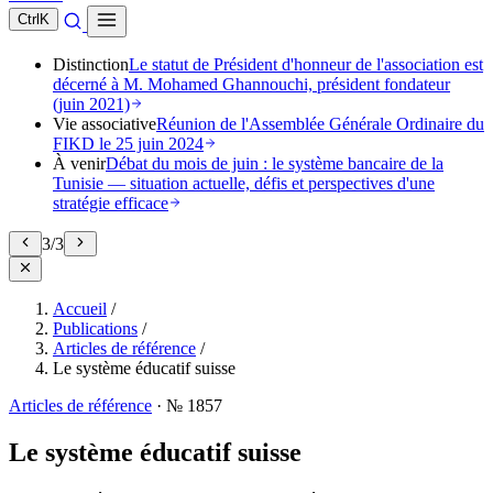
Ctrl
K
Distinction
Le statut de Président d'honneur de l'association est
décerné à M. Mohamed Ghannouchi, président fondateur
(juin 2021)
Vie associative
Réunion de l'Assemblée Générale Ordinaire du
FIKD le 25 juin 2024
À venir
Débat du mois de juin : le système bancaire de la
Tunisie — situation actuelle, défis et perspectives d'une
stratégie efficace
3
/
3
Accueil
/
Publications
/
Articles de référence
/
Le système éducatif suisse
Articles de référence
·
№ 1857
Le système éducatif suisse