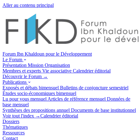
Aller au contenu principal
Forum Ibn Khaldoun pour le Développement
Le Forum
Présentation
Mission
Organisation
Membres et experts
Vie associative
Calendrier éditorial
Découvrir le Forum →
Publications
Exposés et débats
bimensuel
Bulletins de conjoncture
semestriel
Études socio-économiques
bimensuel
Lu pour vous
mensuel
Articles de référence
mensuel
Données de
base
mensuel
Synthèses des propositions
annuel
Documents de base
institutionnel
Voir tout l'index →
Calendrier éditorial
Dossiers
Thématiques
Ressources
Contact