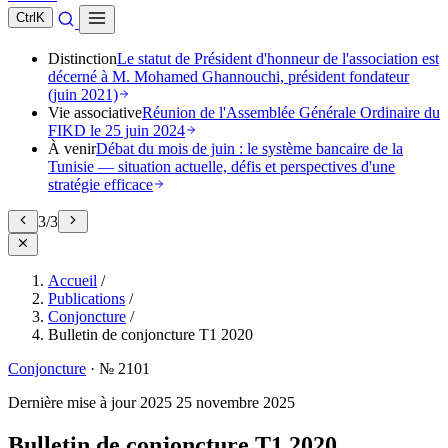
Ctrl
K
Distinction
Le statut de Président d'honneur de l'association est
décerné à M. Mohamed Ghannouchi, président fondateur
(juin 2021)
Vie associative
Réunion de l'Assemblée Générale Ordinaire du
FIKD le 25 juin 2024
À venir
Débat du mois de juin : le système bancaire de la
Tunisie — situation actuelle, défis et perspectives d'une
stratégie efficace
3
/
3
Accueil
/
Publications
/
Conjoncture
/
Bulletin de conjoncture T1 2020
Conjoncture
·
№ 2101
Dernière mise à jour
2025
25 novembre 2025
Bulletin de conjoncture T1 2020