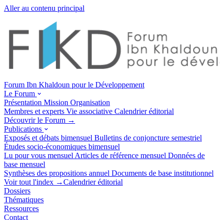
Aller au contenu principal
Forum Ibn Khaldoun pour le Développement
Le Forum
Présentation
Mission
Organisation
Membres et experts
Vie associative
Calendrier éditorial
Découvrir le Forum →
Publications
Exposés et débats
bimensuel
Bulletins de conjoncture
semestriel
Études socio-économiques
bimensuel
Lu pour vous
mensuel
Articles de référence
mensuel
Données de
base
mensuel
Synthèses des propositions
annuel
Documents de base
institutionnel
Voir tout l'index →
Calendrier éditorial
Dossiers
Thématiques
Ressources
Contact