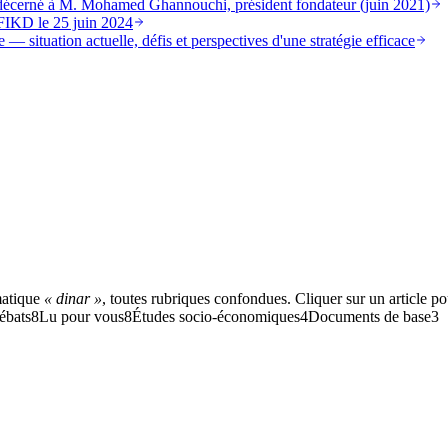
st décerné à M. Mohamed Ghannouchi, président fondateur (juin 2021)
FIKD le 25 juin 2024
 — situation actuelle, défis et perspectives d'une stratégie efficace
matique
« dinar »
, toutes rubriques confondues. Cliquer sur un article pou
ébats
8
Lu pour vous
8
Études socio-économiques
4
Documents de base
3