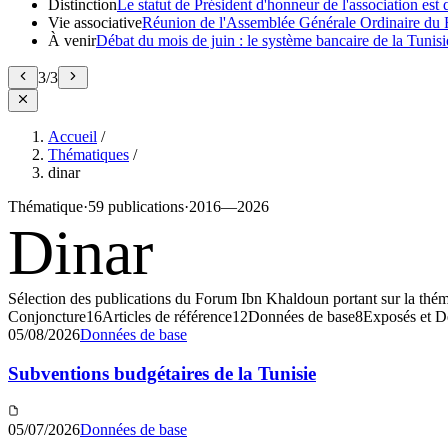
Distinction
Le statut de Président d'honneur de l'association e
Vie associative
Réunion de l'Assemblée Générale Ordinaire du 
À venir
Débat du mois de juin : le système bancaire de la Tunisie
3
/
3
Accueil
/
Thématiques
/
dinar
Thématique
·
59 publications
·
2016—2026
Dinar
Sélection des publications du Forum Ibn Khaldoun portant sur la thé
Conjoncture
16
Articles de référence
12
Données de base
8
Exposés et D
05/08/2026
Données de base
Subventions budgétaires de la Tunisie
05/07/2026
Données de base