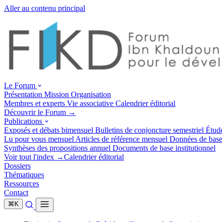
Aller au contenu principal
Le Forum
Présentation
Mission
Organisation
Membres et experts
Vie associative
Calendrier éditorial
Découvrir le Forum →
Publications
Exposés et débats
bimensuel
Bulletins de conjoncture
semestriel
Étud
Lu pour vous
mensuel
Articles de référence
mensuel
Données de bas
Synthèses des propositions
annuel
Documents de base
institutionnel
Voir tout l'index →
Calendrier éditorial
Dossiers
Thématiques
Ressources
Contact
⌘
K