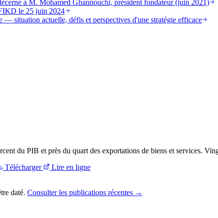
st décerné à M. Mohamed Ghannouchi, président fondateur (juin 2021)
FIKD le 25 juin 2024
 — situation actuelle, défis et perspectives d'une stratégie efficace
urcent du PIB et près du quart des exportations de biens et services. Ving
Télécharger
Lire en ligne
tre daté.
Consulter les publications récentes →