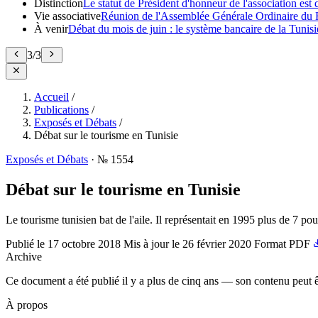
Distinction
Le statut de Président d'honneur de l'association e
Vie associative
Réunion de l'Assemblée Générale Ordinaire du 
À venir
Débat du mois de juin : le système bancaire de la Tunisie
3
/
3
Accueil
/
Publications
/
Exposés et Débats
/
Débat sur le tourisme en Tunisie
Exposés et Débats
·
№ 1554
Débat sur le tourisme en Tunisie
Le tourisme tunisien bat de l'aile. Il représentait en 1995 plus de 7 po
Publié le
17 octobre 2018
Mis à jour le
26 février 2020
Format
PDF
Archive
Ce document a été publié il y a plus de cinq ans — son contenu peut ê
À propos