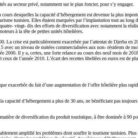
lités au secteur privé, notamment sur le plan foncier, pour s’y engager.
ours desquelles la capacité d’hébergement est devenue la plus importan
tourisme tunisien. Elles étaient marquées par l’implantation tout au long
 quatre- vingt- dix des efforts de diversification avec notamment la réal
teurs à la tête de petites unités hôtelières.
. La crise est particulièrement exacerbée par l’attentat de Djerba en 200
 2015 avec un niveau de nuitées commercialisées aux non- résidents de moi
ée 2000. Il y a, certes, une forte relance au cours des neuf mois de 2018 
ori ceux de l’année 2010. L’écart des recettes libellées en euros est de p
ue exacerbée du fait d’une augmentation de l’offre hôtelière plus rapide
la capacité d’hébergement a plus de 30 ans, ne bénéficiant pas toujours
n matière de diversification du produit touristique, à être dominée à 90 p
rablement amplifié les problèmes dont souffre le tourisme tunisien. Plus