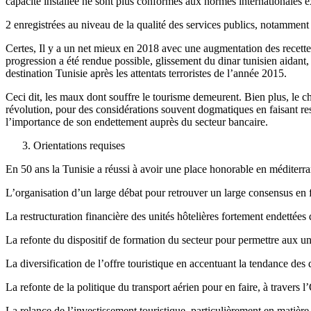
capacité installée ne sont plus conformes aux normes internationales ex
2 enregistrées au niveau de la qualité des services publics, notamment 
Certes, Il y a un net mieux en 2018 avec une augmentation des recette
progression a été rendue possible, glissement du dinar tunisien aidant,
destination Tunisie après les attentats terroristes de l’année 2015.
Ceci dit, les maux dont souffre le tourisme demeurent. Bien plus, le ch
révolution, pour des considérations souvent dogmatiques en faisant ress
l’importance de son endettement auprès du secteur bancaire.
Orientations requises
En 50 ans la Tunisie a réussi à avoir une place honorable en méditerran
L’organisation d’un large débat pour retrouver un large consensus en fa
La restructuration financière des unités hôtelières fortement endettées 
La refonte du dispositif de formation du secteur pour permettre aux uni
La diversification de l’offre touristique en accentuant la tendance de
La refonte de la politique du transport aérien pour en faire, à travers 
La relance de l’investissement touristique, particulièrement en matière