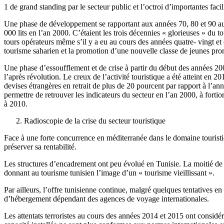
1 de grand standing par le secteur public et l’octroi d’importantes faci
Une phase de développement se rapportant aux années 70, 80 et 90 au c
000 lits en l’an 2000. C’étaient les trois décennies « glorieuses » du 
tours opérateurs même s’il y a eu au cours des années quatre- vingt et
tourisme saharien et la promotion d’une nouvelle classe de jeunes promo
Une phase d’essoufflement et de crise à partir du début des années 2000
l’après révolution. Le creux de l’activité touristique a été atteint en
devises étrangères en retrait de plus de 20 pourcent par rapport à l’ann
permettre de retrouver les indicateurs du secteur en l’an 2000, à forti
à 2010.
Radioscopie de la crise du secteur touristique
Face à une forte concurrence en méditerranée dans le domaine touristiq
préserver sa rentabilité.
Les structures d’encadrement ont peu évolué en Tunisie. La moitié de 
donnant au tourisme tunisien l’image d’un « tourisme vieillissant ».
Par ailleurs, l’offre tunisienne continue, malgré quelques tentatives e
d’hébergement dépendant des agences de voyage internationales.
Les attentats terroristes au cours des années 2014 et 2015 ont considé