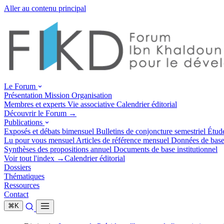
Aller au contenu principal
Le Forum
Présentation
Mission
Organisation
Membres et experts
Vie associative
Calendrier éditorial
Découvrir le Forum →
Publications
Exposés et débats
bimensuel
Bulletins de conjoncture
semestriel
Étud
Lu pour vous
mensuel
Articles de référence
mensuel
Données de bas
Synthèses des propositions
annuel
Documents de base
institutionnel
Voir tout l'index →
Calendrier éditorial
Dossiers
Thématiques
Ressources
Contact
⌘
K