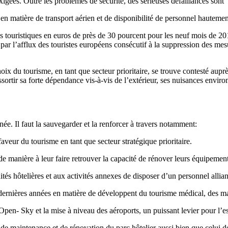
igées. Outre les problèmes de sécurité, des sérieuses défaillances sont
en matière de transport aérien et de disponibilité de personnel hautement
s touristiques en euros de près de 30 pourcent pour les neuf mois de 20
 par l’afflux des touristes européens consécutif à la suppression des mes
oix du tourisme, en tant que secteur prioritaire, se trouve contesté aupr
ortir sa forte dépendance vis-à-vis de l’extérieur, ses nuisances environ
ée. Il faut la sauvegarder et la renforcer à travers notamment:
veur du tourisme en tant que secteur stratégique prioritaire.
de manière à leur faire retrouver la capacité de rénover leurs équipements
tés hôtelières et aux activités annexes de disposer d’un personnel allian
s dernières années en matière de développent du tourisme médical, des ma
l’Open- Sky et la mise à niveau des aéroports, un puissant levier pour l’e
 de maintenance et de rénovation du parc hôtelier aussi bien que celui de