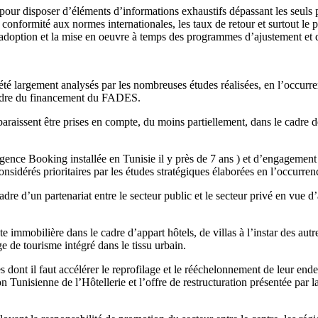
pour disposer d’éléments d’informations exhaustifs dépassant les seuls p
la conformité aux normes internationales, les taux de retour et surtout l
 l’adoption et la mise en oeuvre à temps des programmes d’ajustement et 
 été largement analysés par les nombreuses études réalisées, en l’occu
cadre du financement du FADES.
raissent être prises en compte, du moins partiellement, dans le cadre de
’agence Booking installée en Tunisie il y près de 7 ans ) et d’engagement
considérés prioritaires par les études stratégiques élaborées en l’occurr
adre d’un partenariat entre le secteur public et le secteur privé en vue
 immobilière dans le cadre d’appart hôtels, de villas à l’instar des aut
e de tourisme intégré dans le tissu urbain.
es dont il faut accélérer le reprofilage et le rééchelonnement de leur ende
Tunisienne de l’Hôtellerie et l’offre de restructuration présentée par la