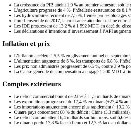
La croissance du PIB atteint 1,9 % au premier semestre, soit le 
L’agriculture progresse de 4 %, l’hôtellerie-restauration de 8,1 
Les hydrocarbures reculent de 7,5 %, freinés par les blocages s
Pour l’ensemble de 2017, la croissance attendue se situe entre 
Les IDE progressent de 13,2 % à 1 592 MDT, en deçà du glisse
Les déclarations d’intentions d’investissement à l’API augme
Inflation et prix
L’inflation accélère à 5,5 % en glissement annuel en septembre
L’alimentation augmente de 6 %, les transports de 6,8 %, l’hôtel
Les prix non administrés progressent de 6,5 %, contre 3,9 % pou
La Caisse générale de compensation a engagé 1 200 MDT à fin
Comptes extérieurs
Le déficit commercial bondit de 23 % à 11,5 milliards de dinars
Les exportations progressent de 17,4 % en dinars (+27,4 % au tr
Les importations augmentent encore plus rapidement (+19,2 % en
Quatre pays concentrent 60 % du déficit : Chine (3,3 milliards), I
Le déficit courant atteint 6,4 milliards sur huit mois, soit 6,6 %
Le dinar a perdu 17,8 % face à l’euro et 12,3 % face au dollar s