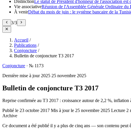
Distinction
Le statut de Président d'honneur de l'association e
Vie associative
Réunion de l'Assemblée Générale Ordinaire du 
À venir
Débat du mois de juin : le système bancaire de la Tunisie
3
/
3
Accueil
/
Publications
/
Conjoncture
/
Bulletin de conjoncture T3 2017
Conjoncture
·
№ 1173
Dernière mise à jour
2025
25 novembre 2025
Bulletin de conjoncture T3 2017
Reprise confirmée au T3 2017 : croissance autour de 2,2 %, inflation à
Publié le
23 octobre 2017
Mis à jour le
25 novembre 2025
Lecture
2 
Archive
Ce document a été publié il y a plus de cinq ans — son contenu peut ê