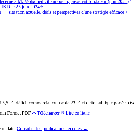
st décerné à M. Mohamed Ghannouchi, président fondateur (juin 2021)
FIKD le 25 juin 2024
 — situation actuelle, défis et perspectives d'une stratégie efficace
 5,5 %, déficit commercial creusé de 23 % et dette publique portée à 64
min
Format
PDF
Télécharger
Lire en ligne
tre daté.
Consulter les publications récentes →