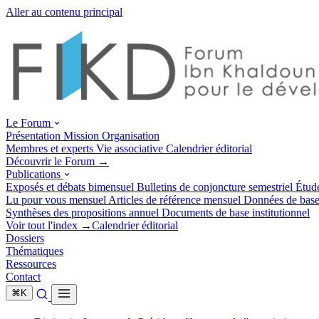
Aller au contenu principal
Le Forum
Présentation
Mission
Organisation
Membres et experts
Vie associative
Calendrier éditorial
Découvrir le Forum →
Publications
Exposés et débats
bimensuel
Bulletins de conjoncture
semestriel
Étud
Lu pour vous
mensuel
Articles de référence
mensuel
Données de bas
Synthèses des propositions
annuel
Documents de base
institutionnel
Voir tout l'index →
Calendrier éditorial
Dossiers
Thématiques
Ressources
Contact
⌘
K