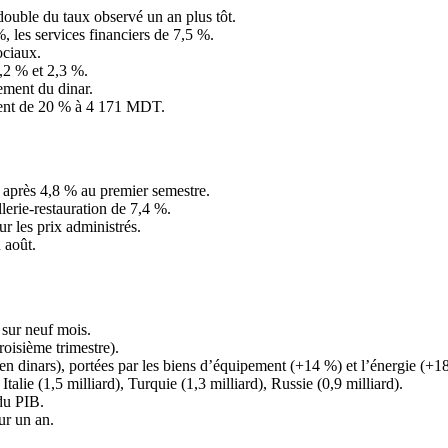
double du taux observé un an plus tôt.
%, les services financiers de 7,5 %.
ociaux.
2,2 % et 2,3 %.
ment du dinar.
ntent de 20 % à 4 171 MDT.
, après 4,8 % au premier semestre.
lerie-restauration de 7,4 %.
r les prix administrés.
 août.
 sur neuf mois.
oisième trimestre).
 dinars), portées par les biens d’équipement (+14 %) et l’énergie (+1
talie (1,5 milliard), Turquie (1,3 milliard), Russie (0,9 milliard).
 du PIB.
ur un an.