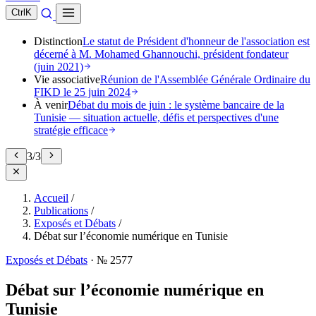
Ctrl
K
Distinction
Le statut de Président d'honneur de l'association est
décerné à M. Mohamed Ghannouchi, président fondateur
(juin 2021)
Vie associative
Réunion de l'Assemblée Générale Ordinaire du
FIKD le 25 juin 2024
À venir
Débat du mois de juin : le système bancaire de la
Tunisie — situation actuelle, défis et perspectives d'une
stratégie efficace
3
/
3
Accueil
/
Publications
/
Exposés et Débats
/
Débat sur l’économie numérique en Tunisie
Exposés et Débats
·
№ 2577
Débat sur l’économie numérique en
Tunisie