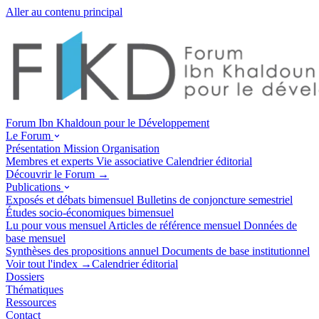
Aller au contenu principal
Forum Ibn Khaldoun pour le Développement
Le Forum
Présentation
Mission
Organisation
Membres et experts
Vie associative
Calendrier éditorial
Découvrir le Forum →
Publications
Exposés et débats
bimensuel
Bulletins de conjoncture
semestriel
Études socio-économiques
bimensuel
Lu pour vous
mensuel
Articles de référence
mensuel
Données de
base
mensuel
Synthèses des propositions
annuel
Documents de base
institutionnel
Voir tout l'index →
Calendrier éditorial
Dossiers
Thématiques
Ressources
Contact