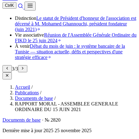
Ctrl
K
Distinction
Le statut de Président d'honneur de l'association est
décerné à M. Mohamed Ghannouchi, président fondateur
(juin 2021)
Vie associative
Réunion de l'Assemblée Générale Ordinaire du
FIKD le 25 juin 2024
À venir
Débat du mois de juin : le système bancaire de la
Tunisie — situation actuelle, défis et perspectives d'une
stratégie efficace
3
/
3
Accueil
/
Publications
/
Documents de base
/
RAPPORT MORAL - ASSEMBLEE GENERALE
ORDINAIRE DU 15 JUIN 2021
Documents de base
·
№ 2820
Dernière mise à jour
2025
25 novembre 2025