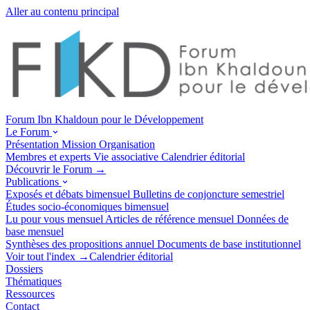
Aller au contenu principal
Forum Ibn Khaldoun pour le Développement
Le Forum
Présentation
Mission
Organisation
Membres et experts
Vie associative
Calendrier éditorial
Découvrir le Forum →
Publications
Exposés et débats
bimensuel
Bulletins de conjoncture
semestriel
Études socio-économiques
bimensuel
Lu pour vous
mensuel
Articles de référence
mensuel
Données de
base
mensuel
Synthèses des propositions
annuel
Documents de base
institutionnel
Voir tout l'index →
Calendrier éditorial
Dossiers
Thématiques
Ressources
Contact