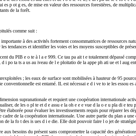
d ai es p ot g es, de mise en valeur des ressources forestières, de multiplica
tants de la forêt.
pitulés comme suit :
rtante à des activités fortement consommatrices de ressources naturelles d
r les tendances et identifier les voies et les moyens susceptibles de préser
 du PIB e o te à l a e 999. Ce tau pa ait t e totalement dépassé compte t
 i po ta ts a us au iveau de l e ploitatio de la appe ph ati ue et l aug en
surexploitées ; les eaux de surface sont mobilisées à hauteur de 95 pourcent
 conventionnelle est entamé. IL est nécessai e d i ve to ie les essou es atu
 dimension supranationale et requiert une coopération internationale act
ualiser, de les o pl te et d e assu e la oh e e e vue d la o e u pla di e t
re élaborée pour évaluer les investissements requis pour réparer les dégra
 s le cadre de la coopération internationale. Une autre partie du plan a une 
on de la fo t des is ues d i e die. Elle doit pouvoir faire l o jet de strat
épondre aux besoins du présent sans compromettre la capacité des génératio