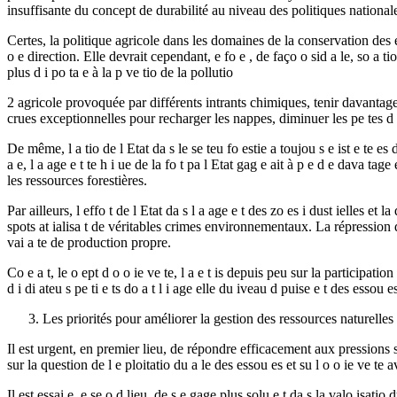
insuffisante du concept de durabilité au niveau des politiques national
Certes, la politique agricole dans les domaines de la conservation des eaux
o e direction. Elle devrait cependant, e fo e , de faço o sid a le, so a tio
plus d i po ta e à la p ve tio de la pollutio
2 agricole provoquée par différents intrants chimiques, tenir davantage
crues exceptionnelles pour recharger les nappes, diminuer les pe tes d eau
De même, l a tio de l Etat da s le se teu fo estie a toujou s e ist e te es 
a e, l a age e t te h i ue de la fo t pa l Etat gag e ait à p e d e dava tag
les ressources forestières.
Par ailleurs, l effo t de l Etat da s l a age e t des zo es i dust ielles et
spots at ialisa t de véritables crimes environnementaux. La répression des
vai a te de production propre.
Co e a t, le o ept d o o ie ve te, l a e t is depuis peu sur la participati
d i di ateu s pe ti e ts do a t l i age elle du iveau d puise e t des essou es
Les priorités pour améliorer la gestion des ressources naturelles
Il est urgent, en premier lieu, de répondre efficacement aux pressions s
sur la question de l e ploitatio du a le des essou es et su l o o ie ve te av
Il est essai e, e se o d lieu, de s e gage plus solu e t da s la valo isatio d