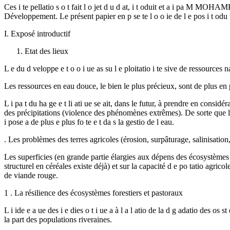
Ces i te pellatio s o t fait l o jet d u d at, i t oduit et a i pa M M
Développement. Le présent papier en p se te l o o ie de l e pos i t odu tif
I. Exposé introductif
Etat des lieux
L e du d veloppe e t o o i ue as su l e ploitatio i te sive de ressources
Les ressources en eau douce, le bien le plus précieux, sont de plus en
L i pa t du ha ge e t li ati ue se ait, dans le futur, à prendre en consi
des précipitations (violence des phénomènes extrêmes). De sorte que les 
i pose a de plus e plus fo te e t da s la gestio de l eau.
. Les problèmes des terres agricoles (érosion, surpâturage, salinisation,
Les superficies (en grande partie élargies aux dépens des écosystèmes nat
structurel en céréales existe déjà) et sur la capacité d e po tatio agricol
de viande rouge.
1 . La résilience des écosystèmes forestiers et pastoraux
L i ide e a ue des i e dies o t i ue a à l a l atio de la d g adatio des os s
la part des populations riveraines.