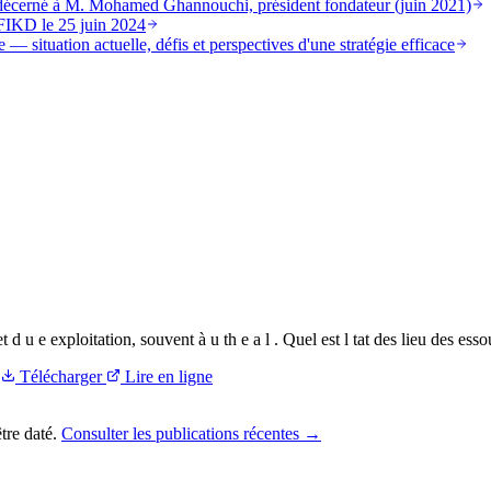
st décerné à M. Mohamed Ghannouchi, président fondateur (juin 2021)
FIKD le 25 juin 2024
 — situation actuelle, défis et perspectives d'une stratégie efficace
 jet d u e exploitation, souvent à u th e a l . Quel est l tat des lieu des e
Télécharger
Lire en ligne
tre daté.
Consulter les publications récentes →