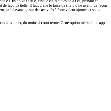
e e t. Ils doive t i lu e, essai e e t, d aut es pa a t es, prenant en
de faço pa tielle. Il faut u elle le fasse da s le p o he avenir de façon
ur, axé davantage sur des activités à forte valeur ajoutée et sous-
rifices à assumer, du moins à court terme. Cette option mérite d t e app