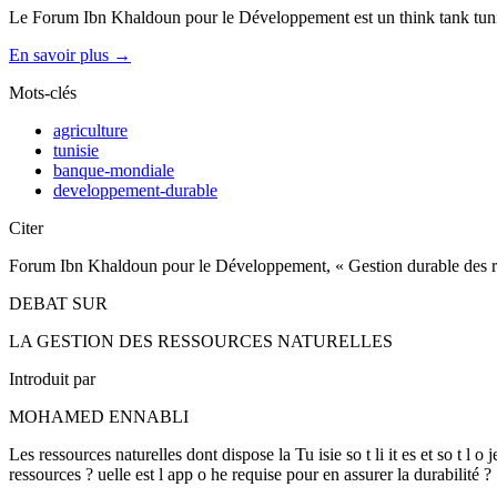
Le Forum Ibn Khaldoun pour le Développement est un think tank tunis
En savoir plus →
Mots-clés
agriculture
tunisie
banque-mondiale
developpement-durable
Citer
Forum Ibn Khaldoun pour le Développement, « Gestion durable des res
DEBAT SUR
LA GESTION DES RESSOURCES NATURELLES
Introduit par
MOHAMED ENNABLI
Les ressources naturelles dont dispose la Tu isie so t li it es et so t l o 
ressources ? uelle est l app o he requise pour en assurer la durabilité ?