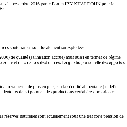
toi e, o ga is le novembre 2016 par le Forum IBN KHALDOUN pour le
ivi.
urces souterraines sont localement surexploitées.
en 2030) de qualité (salinisation accrue) mais aussi en termes de régime
lue et d i o datio s dest u t i es. La gulatio plu ia uelle des appo ts s
atio va peser, de plus en plus, sur la sécurité alimentaire (le déficit
t au alentours de 30 pourcent les productions céréalières, arboricoles et
 et les réserves naturelles sont actuellement sous une très forte pression de