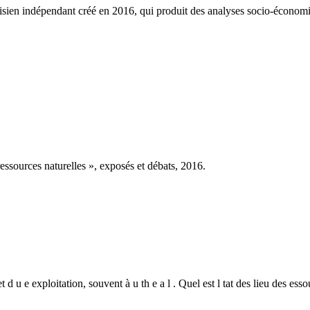
ien indépendant créé en 2016, qui produit des analyses socio-économi
sources naturelles », exposés et débats, 2016.
jet d u e exploitation, souvent à u th e a l . Quel est l tat des lieu des es