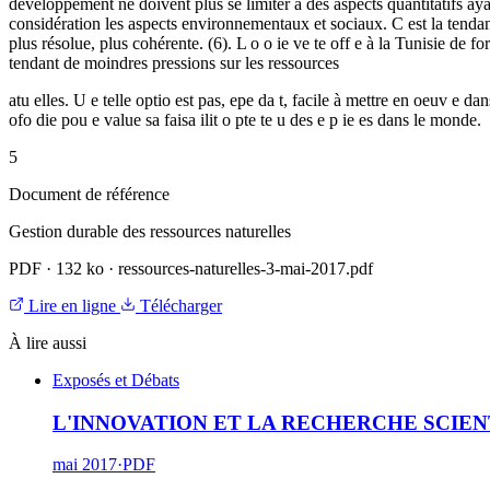
développement ne doivent plus se limiter à des aspects quantitatifs ayant tr
considération les aspects environnementaux et sociaux. C est la tendance a
plus résolue, plus cohérente. (6). L o o ie ve te off e à la Tunisie de 
tendant de moindres pressions sur les ressources
atu elles. U e telle optio est pas, epe da t, facile à mettre en oeuv e da
ofo die pou e value sa faisa ilit o pte te u des e p ie es dans le monde.
5
Document de référence
Gestion durable des ressources naturelles
PDF
·
132 ko
·
ressources-naturelles-3-mai-2017.pdf
Lire en ligne
Télécharger
À lire aussi
Exposés et Débats
L'INNOVATION ET LA RECHERCHE SCIEN
mai 2017
·
PDF