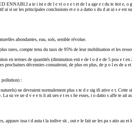
OHAMED ENNABLI a ie i ist e de l e vi o e e t et de l a age e t du te i
 ai si ue les principales conclusions et e o a datio s du d at ui s e est su
 naturelles abondantes, eau, sols, semble révolue.
 plus rares, compte tenu du taux de 95% de leur mobilisation et les resso
dération en termes de quantités (diminution esti e de l o d e de 5 pou e t 
prochaines décennies connaitront, de plus en plus, de p o l es de a et a so
 pollution) :
urels) ne devraient normalement plus s te d e sig ifi ative e t. Cette situ
e. La su ve ue d v e e ts li ati ues e t es s he esses, i o datio s affe te ai
t es, appauv issa t d auta t la iodive sit , out e le fait ue les pa s atio au