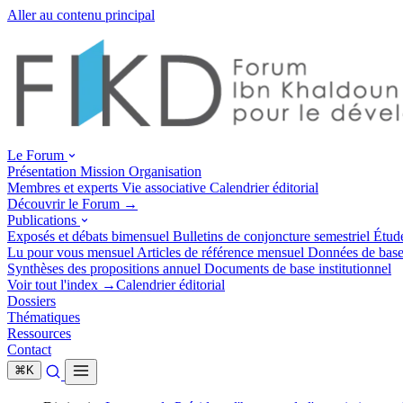
Aller au contenu principal
Le Forum
Présentation
Mission
Organisation
Membres et experts
Vie associative
Calendrier éditorial
Découvrir le Forum →
Publications
Exposés et débats
bimensuel
Bulletins de conjoncture
semestriel
Étud
Lu pour vous
mensuel
Articles de référence
mensuel
Données de bas
Synthèses des propositions
annuel
Documents de base
institutionnel
Voir tout l'index →
Calendrier éditorial
Dossiers
Thématiques
Ressources
Contact
⌘
K