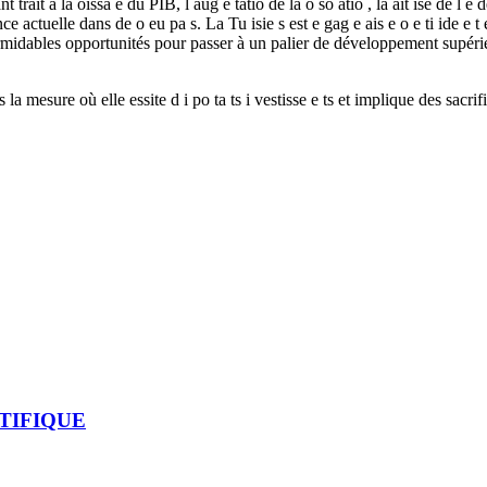
ait à la oissa e du PIB, l aug e tatio de la o so atio , la ait ise de l e dett
ctuelle dans de o eu pa s. La Tu isie s est e gag e ais e o e ti ide e t et 
formidables opportunités pour passer à un palier de développement supérie
ns la mesure où elle essite d i po ta ts i vestisse e ts et implique des sac
TIFIQUE