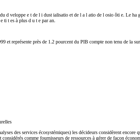
, du d veloppe e t de l i dust ialisatio et de l a l atio de l osio ôti e. Le
 ti t es à plus d u t e par an.
1999 et représente près de 1.2 pourcent du PIB compte non tenu de la sur
urelles
et analyses des services écosystémiques) les décideurs considèrent encore 
ut considérés comme fournisseurs de ressources à gérer de façon économi