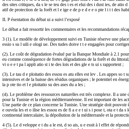
des sites critiques, da s le se teu des i es et elui des i dust ies, de atio 
atif de protection de la forêt et l e ige e de p e d e e o pte l i t t des habi
II. P ésentation du débat ui a suivi l’exposé
Le débat a fait ressortir les commentaires et les recommandations réca
3 (1). Le modèle de développement suivi en Tunisie réserve une place impo
essio s su l uili e ologi ue. Des tudes doive t t e engagées pour corrige
(2). Le coût de dégradation évalué par la Banque Mondiale à 2.1 pourcent
eu comme conséquence de fortes dégradations de la forêt et du littoral, d
vi o e e t pa l appli atio st i te des lois et des gle e ts ui s rapportent ;
(3). Le tau d e ploitatio des essou es atu elles est lev . Les appes so t 
intensives et de la baisse des résidus organiques ; le potentiel en énergie
la p ote tio et l e ploitatio su des ases du a les ;
(4). Le problème des ressources naturelles est très complexe. Il a une
pour la Tunisie et la région méditerranéenne. Il est important de les act
Une partie de ce plan concerne la Tunisie. Une stratégie doit pouvoir êt
e ouvela les et o ilise les essou es de fi a e e t ui s i pose t, ota e t da
continental intercalaire, la dépollution de la méditerranée et la protecti
4 (5). Le d veloppe e t du a le est, d so ais, u e essit à l effet de r