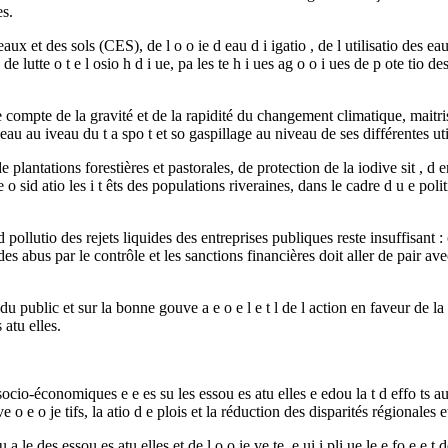
es.
 et des sols (CES), de l o o ie d eau d i igatio , de l utilisatio des eau us
 de lutte o t e l osio h d i ue, pa les te h i ues ag o o i ues de p ote tio d
 compte de la gravité et de la rapidité du changement climatique, maitris
 au iveau du t a spo t et so gaspillage au niveau de ses différentes utilis
de plantations forestières et pastorales, de protection de la iodive sit , d 
e e o sid atio les i t êts des populations riveraines, dans le cadre d u e po
 la d pollutio des rejets liquides des entreprises publiques reste insuffisan
 abus par le contrôle et les sanctions financières doit aller de pair avec l
on du public et sur la bonne gouve a e o e l e t l de l action en faveur de la
 atu elles.
ocio-économiques e e es su les essou es atu elles e edou la t d effo ts au
e o e o je tifs, la atio d e plois et la réduction des disparités régionales e
u a le des essou es atu elles et de l o o ie ve te, e ui i pli ue le e fo e e t 