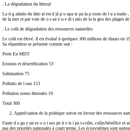
. La dégradation du littoral
La d g adatio du litto al est d jà p o upa te pa la p essio de l u a isatio 
de la mer et par voie de o s ue e u e di i utio de la la geu des plages de e
. Le coût de dégradation des ressources naturelles
Le coût est élevé. Il est évalué à quelques 300 millions de dinars en 
Sa répartition se présente comme suit :
Perte En MDT
Erosion et désertification 53
Salinisation 75
Pollutio de l eau 153
Pollution zones littorales 19
Total 300
Appréciation de la politique suivie en faveur des ressources nat
Faute d a gu e tai es o o i ues pe ti e ts i pa t-coûts, coûts/bénéfice 
pas des priorités nationales à court terme. Les écosystèmes sont surto