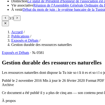
Distinction
Le statut de Président d'honneur de l'association e
Vie associative
Réunion de l'Assemblée Générale Ordinaire du 
À venir
Débat du mois de juin : le système bancaire de la Tunisie
3
/
3
Accueil
/
Publications
/
Exposés et Débats
/
Gestion durable des ressources naturelles
Exposés et Débats
·
№ 0581
Gestion durable des ressources naturelles
Les ressources naturelles dont dispose la Tu isie so t li it es et so t l o
Publié le
2 novembre 2016
Mis à jour le
26 février 2020
Format
PDF
Archive
Ce document a été publié il y a plus de cinq ans — son contenu peut ê
À propos