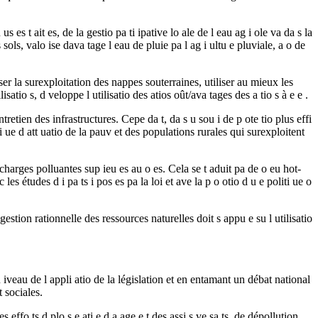
 es t ait es, de la gestio pa ti ipative lo ale de l eau ag i ole va da s la
es sols, valo ise dava tage l eau de pluie pa l ag i ultu e pluviale, a o de
er la surexploitation des nappes souterraines, utiliser au mieux les
atio s, d veloppe l utilisatio des atios oût/ava tages des a tio s à e e .
entretien des infrastructures. Cepe da t, da s u sou i de p ote tio plus effi
liti ue d att uatio de la pauv et des populations rurales qui surexploitent
t : charges polluantes sup ieu es au o es. Cela se t aduit pa de o eu hot-
es études d i pa ts i pos es pa la loi et ave la p o otio d u e politi ue o
 gestion rationnelle des ressources naturelles doit s appu e su l utilisatio
 iveau de l appli atio de la législation et en entamant un débat national
t sociales.
des effo ts d plo s e ati e d a age e t des assi s ve sa ts, de dépollution