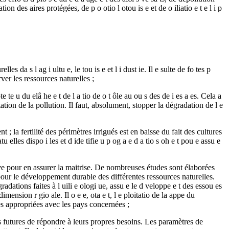
tion des aires protégées, de p o otio l otou is e et de o iliatio e t e l i p
a s l ag i ultu e, le tou is e et l i dust ie. Il e sulte de fo tes p
ver les ressources naturelles ;
e u du elâ he e t de l a tio de o t ôle au ou s des de i es a es. Cela a
tation de la pollution. Il faut, absolument, stopper la dégradation de l e
 ; la fertilité des périmètres irrigués est en baisse du fait des cultures
 elles dispo i les et d ide tifie u p og a e d a tio s oh e t pou e assu e
ive pour en assurer la maitrise. De nombreuses études sont élaborées
eu pour le développement durable des différentes ressources naturelles.
dations faites à l uili e ologi ue, assu e le d veloppe e t des essou es
dimension r gio ale. Il o e e, ota e t, l e ploitatio de la appe du
égies appropriées avec les pays concernées ;
ns futures de répondre à leurs propres besoins. Les paramètres de