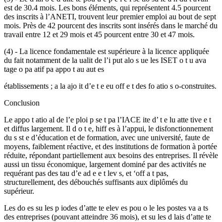
est de 30.4 mois. Les bons éléments, qui représentent 4.5 pourcent
des inscrits à l’ANETI, trouvent leur premier emploi au bout de sept
mois. Près de 42 pourcent des inscrits sont insérés dans le marché du
travail entre 12 et 29 mois et 45 pourcent entre 30 et 47 mois.
(4) - La licence fondamentale est supérieure à la licence appliquée
du fait notamment de la ualit de l’i put alo s ue les ISET o t u ava
tage o pa atif pa appo t au aut es
établissements ; a la ajo it d’e t e eu off e t des fo atio s o-construites.
Conclusion
Le appo t atio al de l’e ploi p se t pa l’IACE ite d’ t e lu atte tive e t
et diffus largement. Il d o t e, hiff es à l’appui, le disfonctionnement
du s st e d’éducation et de formation, avec une université, faute de
moyens, faiblement réactive, et des institutions de formation à portée
réduite, répondant partiellement aux besoins des entreprises. Il révèle
aussi un tissu économique, largement dominé par des activités ne
requérant pas des tau d’e ad e e t lev s, et ‘off a t pas,
structurellement, des débouchés suffisants aux diplômés du
supérieur.
Les do es su les p iodes d’atte te elev es pou o le les postes va a ts
des entreprises (pouvant atteindre 36 mois), et su les d lais d’atte te