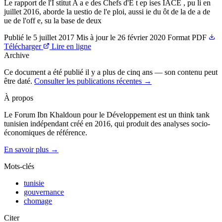
Le rapport de l'I stitut A a e des Chefs d'E t ep ises IACE , pu li en
juillet 2016, aborde la uestio de l'e ploi, aussi ie du ôt de la de a de
ue de l'off e, su la base de deux
Publié le
5 juillet 2017
Mis à jour le
26 février 2020
Format
PDF
Télécharger
Lire en ligne
Archive
Ce document a été publié il y a plus de cinq ans — son contenu peut
être daté.
Consulter les publications récentes →
À propos
Le Forum Ibn Khaldoun pour le Développement est un think tank
tunisien indépendant créé en 2016, qui produit des analyses socio-
économiques de référence.
En savoir plus →
Mots-clés
tunisie
gouvernance
chomage
Citer