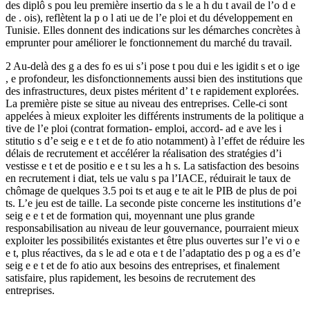
des diplô s pou leu première insertio da s le a h du t avail de l’o d e
de . ois), reflètent la p o l ati ue de l’e ploi et du développement en
Tunisie. Elles donnent des indications sur les démarches concrètes à
emprunter pour améliorer le fonctionnement du marché du travail.
2 Au-delà des g a des fo es ui s’i pose t pou dui e les igidit s et o ige
, e profondeur, les disfonctionnements aussi bien des institutions que
des infrastructures, deux pistes méritent d’ t e rapidement explorées.
La première piste se situe au niveau des entreprises. Celle-ci sont
appelées à mieux exploiter les différents instruments de la politique a
tive de l’e ploi (contrat formation- emploi, accord- ad e ave les i
stitutio s d’e seig e e t et de fo atio notamment) à l’effet de réduire les
délais de recrutement et accélérer la réalisation des stratégies d’i
vestisse e t et de positio e e t su les a h s. La satisfaction des besoins
en recrutement i diat, tels ue valu s pa l’IACE, réduirait le taux de
chômage de quelques 3.5 poi ts et aug e te ait le PIB de plus de poi
ts. L’e jeu est de taille. La seconde piste concerne les institutions d’e
seig e e t et de formation qui, moyennant une plus grande
responsabilisation au niveau de leur gouvernance, pourraient mieux
exploiter les possibilités existantes et être plus ouvertes sur l’e vi o e
e t, plus réactives, da s le ad e ota e t de l’adaptatio des p og a es d’e
seig e e t et de fo atio aux besoins des entreprises, et finalement
satisfaire, plus rapidement, les besoins de recrutement des
entreprises.