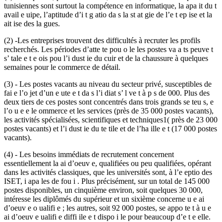
tunisiennes sont surtout la compétence en informatique, la apa it du t
avail e uipe, l’aptitude d’i t g atio da s la st at gie de l’e t ep ise et la
ait ise des la gues.
(2) -Les entreprises trouvent des difficultés à recruter les profils
recherchés. Les périodes d’atte te pou o le les postes va a ts peuve t
s’ tale e t e ois pou l’i dust ie du cuir et de la chaussure à quelques
semaines pour le commerce de détail.
(3) - Les postes vacants au niveau du secteur privé, susceptibles de
fai e l’o jet d’un e ute e t da s l’i diat s’ l ve t à p s de 000. Plus des
deux tiers de ces postes sont concentrés dans trois grands se teu s, e
l’o u e e le ommerce et les services (près de 35 000 postes vacants),
les activités spécialisées, scientifiques et techniques1( près de 23 000
postes vacants) et l’i dust ie du te tile et de l’ha ille e t (17 000 postes
vacants).
(4) - Les besoins immédiats de recrutement concernent
essentiellement la ai d’oeuv e, qualifiées ou peu qualifiées, opérant
dans les activités classiques, que les universités sont, à l’e eptio des
ISET, i apa les de fou i . Plus précisément, sur un total de 145 000
postes disponibles, un cinquième environ, soit quelques 30 000,
intéresse les diplômés du supérieur et un sixième concerne u e ai
d’oeuv e o ualifi e ; les autres, soit 92 000 postes, se appo te t à u e
ai d’oeuv e ualifi e diffi ile e t dispo i le pour beaucoup d’e t e elle.