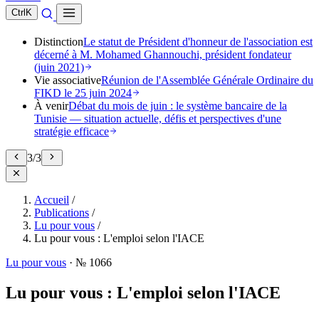
Ctrl
K
Distinction
Le statut de Président d'honneur de l'association est
décerné à M. Mohamed Ghannouchi, président fondateur
(juin 2021)
Vie associative
Réunion de l'Assemblée Générale Ordinaire du
FIKD le 25 juin 2024
À venir
Débat du mois de juin : le système bancaire de la
Tunisie — situation actuelle, défis et perspectives d'une
stratégie efficace
3
/
3
Accueil
/
Publications
/
Lu pour vous
/
Lu pour vous : L'emploi selon l'IACE
Lu pour vous
·
№ 1066
Lu pour vous : L'emploi selon l'IACE