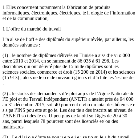
1 Elles concernent notamment la fabrication de produits
informatiques, électroniques, électriques, te h ologie de l’information
et de la communication,
1 L’offre du marché du travail
L’a al se de l’off e des diplômés du supérieur révèle, par ailleurs, les
données suivantes :
(1) - le nombre de diplômes délivrés en Tunisie a aiss d’e vi o 000
entre 2010 et 2014, en se ramenant de 86 035 à 61 296. Les
disciplines qui ont délivré plus de 15 mille diplômes sont les
sciences sociales, commerce et droit (15 200 en 2014) et les sciences
(15 913) ; alo s ue le o e de ouveau i g ieu s et d’a hite tes ‘est ue de
.
(2) - le stocks des demandeu s d’e ploi aup s de l’Age e Natio ale de
l’E ploi et du Travail Indépendant (ANETI) a atteint près de 94 000
au 31 décembre 2015, soit 40 pourcent e vi o du total des hô eu s e e
s s pa l’INS pou ette at go ie. Les deu tie s des inscrits au niveau de
l’ANETI so t des fe es. U peu plus de la oiti so t âgés de 20 à 30
ans, parmi lesquels 78 pourcent sont des licenciés et/ ou des
maitrisards.
(3) - Le d lai o e d’atte te pou u e p e i e i se tio su le a h du t avail