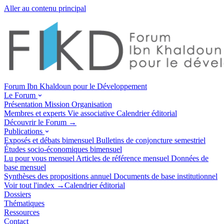
Aller au contenu principal
Forum Ibn Khaldoun pour le Développement
Le Forum
Présentation
Mission
Organisation
Membres et experts
Vie associative
Calendrier éditorial
Découvrir le Forum →
Publications
Exposés et débats
bimensuel
Bulletins de conjoncture
semestriel
Études socio-économiques
bimensuel
Lu pour vous
mensuel
Articles de référence
mensuel
Données de
base
mensuel
Synthèses des propositions
annuel
Documents de base
institutionnel
Voir tout l'index →
Calendrier éditorial
Dossiers
Thématiques
Ressources
Contact