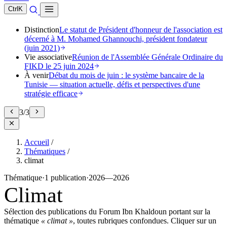
Ctrl
K
Distinction
Le statut de Président d'honneur de l'association est
décerné à M. Mohamed Ghannouchi, président fondateur
(juin 2021)
Vie associative
Réunion de l'Assemblée Générale Ordinaire du
FIKD le 25 juin 2024
À venir
Débat du mois de juin : le système bancaire de la
Tunisie — situation actuelle, défis et perspectives d'une
stratégie efficace
3
/
3
Accueil
/
Thématiques
/
climat
Thématique
·
1 publication
·
2026—2026
Climat
Sélection des publications du Forum Ibn Khaldoun portant sur la
thématique
« climat »
, toutes rubriques confondues. Cliquer sur un