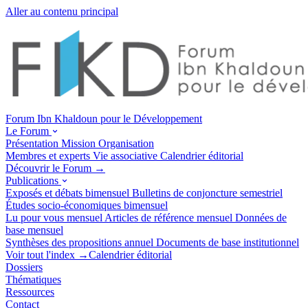
Aller au contenu principal
Forum Ibn Khaldoun pour le Développement
Le Forum
Présentation
Mission
Organisation
Membres et experts
Vie associative
Calendrier éditorial
Découvrir le Forum →
Publications
Exposés et débats
bimensuel
Bulletins de conjoncture
semestriel
Études socio-économiques
bimensuel
Lu pour vous
mensuel
Articles de référence
mensuel
Données de
base
mensuel
Synthèses des propositions
annuel
Documents de base
institutionnel
Voir tout l'index →
Calendrier éditorial
Dossiers
Thématiques
Ressources
Contact