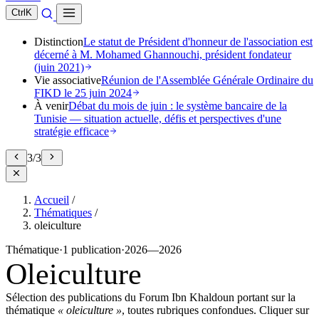
Ctrl
K
Distinction
Le statut de Président d'honneur de l'association est
décerné à M. Mohamed Ghannouchi, président fondateur
(juin 2021)
Vie associative
Réunion de l'Assemblée Générale Ordinaire du
FIKD le 25 juin 2024
À venir
Débat du mois de juin : le système bancaire de la
Tunisie — situation actuelle, défis et perspectives d'une
stratégie efficace
3
/
3
Accueil
/
Thématiques
/
oleiculture
Thématique
·
1 publication
·
2026—2026
Oleiculture
Sélection des publications du Forum Ibn Khaldoun portant sur la
thématique
« oleiculture »
, toutes rubriques confondues. Cliquer sur