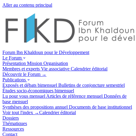
Aller au contenu principal
Forum Ibn Khaldoun pour le Développement
Le Forum
Présentation
Mission
Organisation
Membres et experts
Vie associative
Calendrier éditorial
Découvrir le Forum →
Publications
Exposés et débats
bimensuel
Bulletins de conjoncture
semestriel
Études socio-économiques
bimensuel
Lu pour vous
mensuel
Articles de référence
mensuel
Données de
base
mensuel
Synthèses des propositions
annuel
Documents de base
institutionnel
Voir tout l'index →
Calendrier éditorial
Dossiers
Thématiques
Ressources
Contact