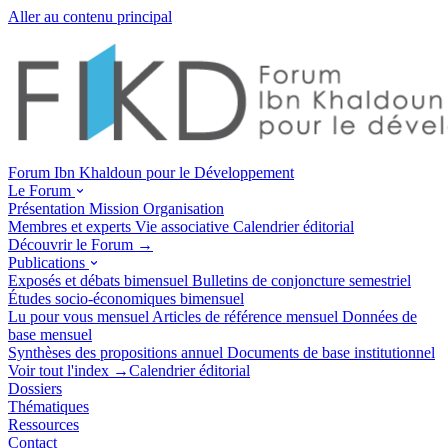
Aller au contenu principal
Forum Ibn Khaldoun pour le Développement
Le Forum
Présentation
Mission
Organisation
Membres et experts
Vie associative
Calendrier éditorial
Découvrir le Forum →
Publications
Exposés et débats
bimensuel
Bulletins de conjoncture
semestriel
Études socio-économiques
bimensuel
Lu pour vous
mensuel
Articles de référence
mensuel
Données de
base
mensuel
Synthèses des propositions
annuel
Documents de base
institutionnel
Voir tout l'index →
Calendrier éditorial
Dossiers
Thématiques
Ressources
Contact