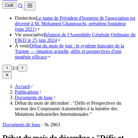
Ctrl
K
Distinction
Le statut de Président d'honneur de l'association est
décerné à M. Mohamed Ghannouchi, président fondateur
(juin 2021)
Vie associative
Réunion de l'Assemblée Générale Ordinaire du
FIKD le 25 juin 2024
À venir
Débat du mois de juin : le système bancaire de la
Tunisie — situation actuelle, défis et perspectives d'une
stratégie efficace
3
/
3
Accueil
/
Publications
/
Documents de base
/
Débat du mois de décembre : "Défis et Perspectives du
secteur des Conposants Automobiles à la lumière des
Mutations Industrielles Internationales "
Documents de base
·
№ 2863
Débat du mois de décembre : "Défis et