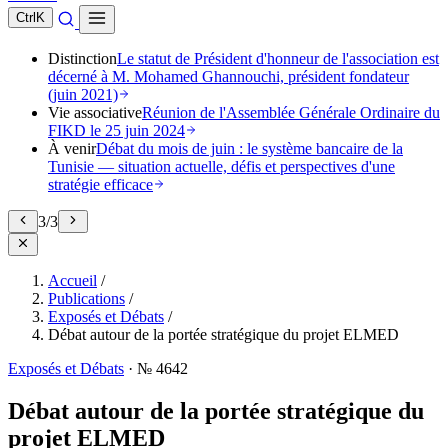
Ctrl
K
Distinction
Le statut de Président d'honneur de l'association est
décerné à M. Mohamed Ghannouchi, président fondateur
(juin 2021)
Vie associative
Réunion de l'Assemblée Générale Ordinaire du
FIKD le 25 juin 2024
À venir
Débat du mois de juin : le système bancaire de la
Tunisie — situation actuelle, défis et perspectives d'une
stratégie efficace
3
/
3
Accueil
/
Publications
/
Exposés et Débats
/
Débat autour de la portée stratégique du projet ELMED
Exposés et Débats
·
№ 4642
Débat autour de la portée stratégique du
projet ELMED