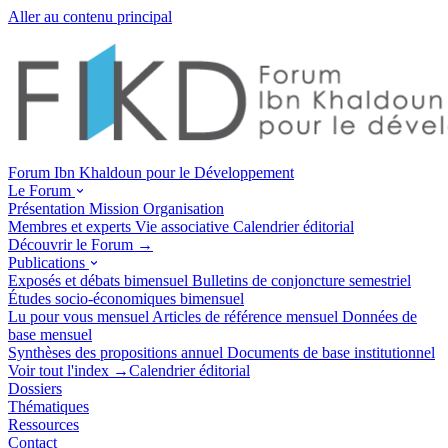
Aller au contenu principal
Forum Ibn Khaldoun pour le Développement
Le Forum
Présentation
Mission
Organisation
Membres et experts
Vie associative
Calendrier éditorial
Découvrir le Forum →
Publications
Exposés et débats
bimensuel
Bulletins de conjoncture
semestriel
Études socio-économiques
bimensuel
Lu pour vous
mensuel
Articles de référence
mensuel
Données de
base
mensuel
Synthèses des propositions
annuel
Documents de base
institutionnel
Voir tout l'index →
Calendrier éditorial
Dossiers
Thématiques
Ressources
Contact