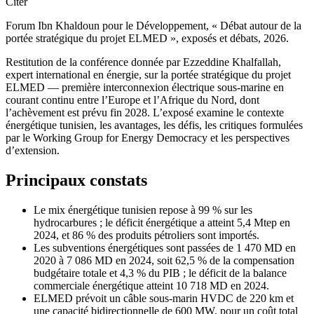
Citer
Forum Ibn Khaldoun pour le Développement, « Débat autour de la
portée stratégique du projet ELMED », exposés et débats, 2026.
Restitution de la conférence donnée par Ezzeddine Khalfallah,
expert international en énergie, sur la portée stratégique du projet
ELMED — première interconnexion électrique sous-marine en
courant continu entre l’Europe et l’Afrique du Nord, dont
l’achèvement est prévu fin 2028. L’exposé examine le contexte
énergétique tunisien, les avantages, les défis, les critiques formulées
par le Working Group for Energy Democracy et les perspectives
d’extension.
Principaux constats
Le mix énergétique tunisien repose à 99 % sur les
hydrocarbures ; le déficit énergétique a atteint 5,4 Mtep en
2024, et 86 % des produits pétroliers sont importés.
Les subventions énergétiques sont passées de 1 470 MD en
2020 à 7 086 MD en 2024, soit 62,5 % de la compensation
budgétaire totale et 4,3 % du PIB ; le déficit de la balance
commerciale énergétique atteint 10 718 MD en 2024.
ELMED prévoit un câble sous-marin HVDC de 220 km et
une capacité bidirectionnelle de 600 MW, pour un coût total